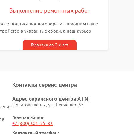
Выполнение ремонтных работ
осле подписания договора мы починим ваше
стройство в указанные сроки, а наш курьер
ривезет его к вам вместе с гарантийным
алоном бесплатно
Гарантия до 3-х лет
Контакты сервис центра
Адрес сервисного центра ATN:
г. Благовещенск, ул. Шевченко, 85
дения
Горячая линия:
ов
+7 (800) 301-55-83
Контактный телефон: