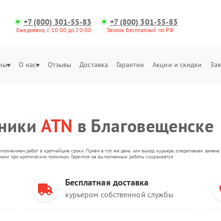
+7 (800) 301-55-83
+7 (800) 301-55-83
Ежедневно, с 10:00 до 20:00
Звонок бесплатный по РФ
ны
О нас
Отзывы
Доставка
Гарантии
Акции и скидки
Зая
хники
ATN
в Благовещенске
ыполнением работ в кратчайшие сроки. Приём в тот же день или выезд курьера, оперативная замен
оники при критических поломках. Гарантия на выполненные работы сохраняется
Бесплатная доставка
курьером собственной службы