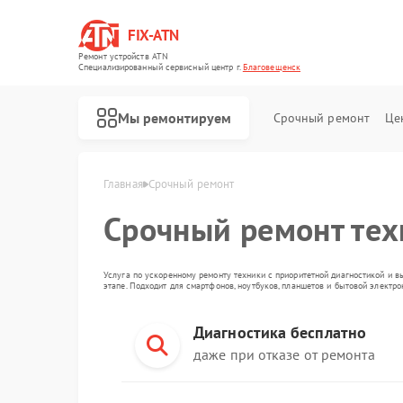
FIX-ATN
Ремонт устройств ATN
Специализированный cервисный центр г.
Благовещенск
Мы ремонтируем
Срочный ремонт
Це
Главная
Срочный ремонт
Срочный ремонт те
Услуга по ускоренному ремонту техники с приоритетной диагностикой и в
этапе. Подходит для смартфонов, ноутбуков, планшетов и бытовой электр
Диагностика бесплатно
Ремонт оптических прицелов ATN
Ремонт цифровых биноклей ATN
Ремонт прицелов ночного видения ATN
Ремонт тепловизионных прицелов ATN
Ремонт цифровых монокуляров ATN
даже при отказе от ремонта