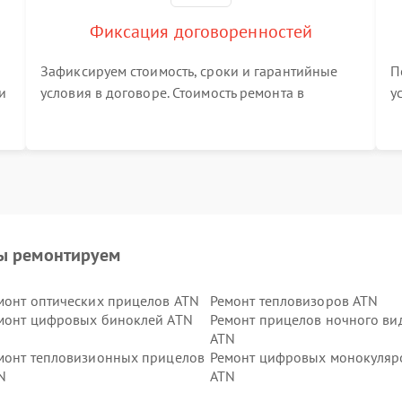
Фиксация договоренностей
Зафиксируем стоимость, сроки и гарантийные
П
и
условия в договоре. Стоимость ремонта в
у
процессе меняться не будет
п
т
ы ремонтируем
монт оптических прицелов ATN
Ремонт тепловизоров ATN
монт цифровых биноклей ATN
Ремонт прицелов ночного ви
ATN
монт тепловизионных прицелов
Ремонт цифровых монокуляр
N
ATN