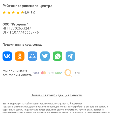
Рейтинг сервисного центра
4.9-5.0
ООО "Русервис"
ИНН 7702633247
ОГРН 1077746335776
Поделиться в соц. сетях:
Мы принимаем
все формы оплаты
Политика конфиденциальности
Вся информация на сайте носит исключительно справочный характер.
Товарные знаки используются исключительно для описания устройств, в отношении которых
сервисные центры blg.atn-fix.ru предоставляют услуги по ремонту. Услуги оказываются в
неавторизованных сервисных центрах blg.atn-fix.ru, которые не связаны с правообладателями