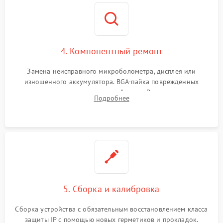
4. Компонентный ремонт
Замена неисправного микроболометра, дисплея или
изношенного аккумулятора. BGA-пайка поврежденных
контроллеров на материнской плате. Восстановление
Подробнее
разъемов и кнопок, замена поврежденных элементов
корпуса.
5. Сборка и калибровка
Сборка устройства с обязательным восстановлением класса
защиты IP с помощью новых герметиков и прокладок.