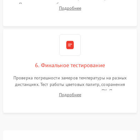
Программная калибровка матрицы по эталонному
Подробнее
абсолютно черному телу для точного измерения температур.
6. Финальное тестирование
Проверка погрешности замеров температуры на разных
дистанциях. Тест работы цветовых палитр, сохранения
термограмм в память и передачи данных на ПК. Проверка
Подробнее
автономности работы и итоговый контроль качества.