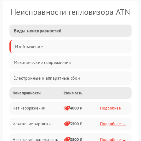
Неисправности тепловизора ATN
Виды неисправностей
Изображение
Механические повреждения
Электронные и аппаратные сбои
Неисправности
Стоимость
Неисправности сенсора и оптики
Нет изображения
4000 ₽
Подробнее →
Программные ошибки
Искажение картинки
3500 ₽
Подробнее →
Электропитание
Низкая чувствительность
3500 ₽
Подробнее →