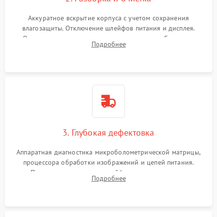
Аккуратное вскрытие корпуса с учетом сохранения
влагозащиты. Отключение шлейфов питания и дисплея.
Очистка внутренних плат от окислов и пыли. Бережная
Подробнее
обработка германиевого объектива специализированными
растворами.
3. Глубокая дефектовка
Аппаратная диагностика микроболометрической матрицы,
процессора обработки изображений и цепей питания.
Проверка целостности шлейфов, модуля памяти и
Подробнее
интерфейсов связи. Выявление сгоревших SMD-компонентов
на плате.