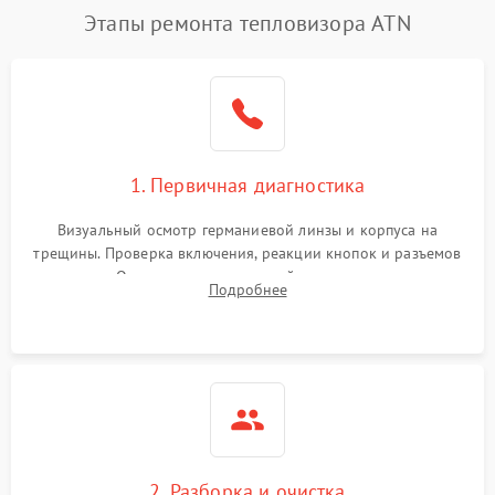
Этапы ремонта тепловизора ATN
1. Первичная диагностика
Визуальный осмотр германиевой линзы и корпуса на
трещины. Проверка включения, реакции кнопок и разъемов
зарядки. Оценка вывода тепловой сигнатуры на экран,
Подробнее
проверка базовых функций и считывание системных
ошибок.
2. Разборка и очистка