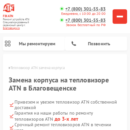
+7 (800) 301-55-83
Ежедневно, с 10:00 до 20:00
FIX-ATN
+7 (800) 301-55-83
Ремонт устройств ATN
Специализированный
Звонок бесплатный по РФ
cервисный центр г.
Благовещенск
Мы ремонтируем
Позвонить
енске
Тепловизор ATN замена корпуса
Замена корпуса на тепловизоре
ATN в Благовещенске
Привезем и увезем тепловизор ATN собственной
Ремонт прицелов ночного видения ATN
Ремонт оптических прицелов ATN
Ремонт цифровых монокуляров ATN
Ремонт тепловизионных прицелов ATN
Ремонт цифровых биноклей ATN
доставкой
Гарантия на наши работы по ремонту
до 3-х лет
тепловизоров ATN
Срочный ремонт тепловизоров ATN в течении