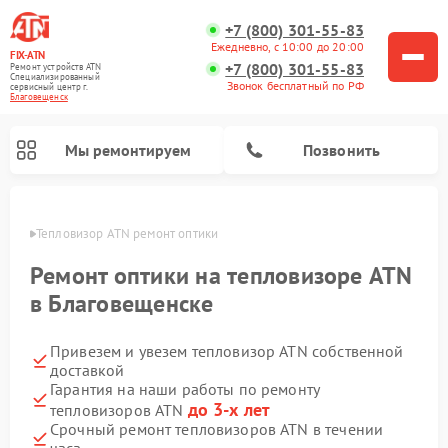
+7 (800) 301-55-83
Ежедневно, с 10:00 до 20:00
FIX-ATN
+7 (800) 301-55-83
Ремонт устройств ATN
Специализированный
Звонок бесплатный по РФ
cервисный центр г.
Благовещенск
Мы ремонтируем
Позвонить
енске
Тепловизор ATN ремонт оптики
Ремонт оптики на тепловизоре ATN
в Благовещенске
Привезем и увезем тепловизор ATN собственной
Ремонт прицелов ночного видения ATN
Ремонт оптических прицелов ATN
Ремонт цифровых монокуляров ATN
Ремонт тепловизионных прицелов ATN
Ремонт цифровых биноклей ATN
доставкой
Гарантия на наши работы по ремонту
до 3-х лет
тепловизоров ATN
Срочный ремонт тепловизоров ATN в течении