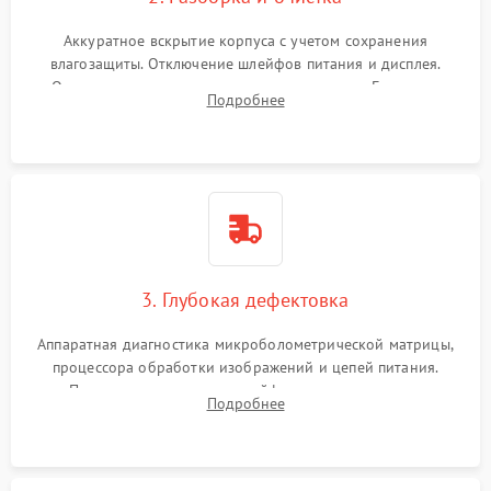
Аккуратное вскрытие корпуса с учетом сохранения
влагозащиты. Отключение шлейфов питания и дисплея.
Очистка внутренних плат от окислов и пыли. Бережная
Подробнее
обработка германиевого объектива специализированными
растворами.
3. Глубокая дефектовка
Аппаратная диагностика микроболометрической матрицы,
процессора обработки изображений и цепей питания.
Проверка целостности шлейфов, модуля памяти и
Подробнее
интерфейсов связи. Выявление сгоревших SMD-компонентов
на плате.