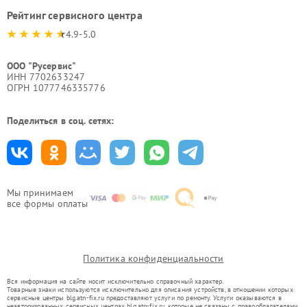
Рейтинг сервисного центра
4.9-5.0
ООО "Русервис"
ИНН 7702633247
ОГРН 1077746335776
Поделиться в соц. сетях:
Мы принимаем
все формы оплаты
Политика конфиденциальности
Вся информация на сайте носит исключительно справочный характер.
Товарные знаки используются исключительно для описания устройств, в отношении которых
сервисные центры blg.atn-fix.ru предоставляют услуги по ремонту. Услуги оказываются в
неавторизованных сервисных центрах blg.atn-fix.ru, которые не связаны с правообладателями