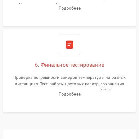
Программная калибровка матрицы по эталонному
Подробнее
абсолютно черному телу для точного измерения температур.
6. Финальное тестирование
Проверка погрешности замеров температуры на разных
дистанциях. Тест работы цветовых палитр, сохранения
термограмм в память и передачи данных на ПК. Проверка
Подробнее
автономности работы и итоговый контроль качества.