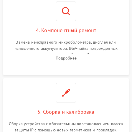
4. Компонентный ремонт
Замена неисправного микроболометра, дисплея или
изношенного аккумулятора. BGA-пайка поврежденных
контроллеров на материнской плате. Восстановление
Подробнее
разъемов и кнопок, замена поврежденных элементов
корпуса.
5. Сборка и калибровка
Сборка устройства с обязательным восстановлением класса
защиты IP с помощью новых герметиков и прокладок.