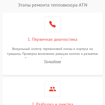
Этапы ремонта тепловизора ATN
1. Первичная диагностика
Визуальный осмотр германиевой линзы и корпуса на
трещины. Проверка включения, реакции кнопок и разъемов
зарядки. Оценка вывода тепловой сигнатуры на экран,
Подробнее
проверка базовых функций и считывание системных
ошибок.
2. Разборка и очистка