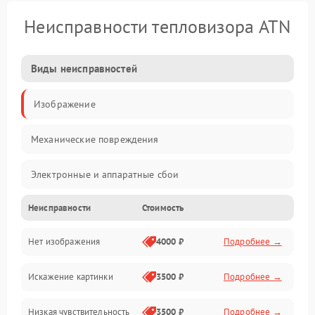
Неисправности тепловизора ATN
Виды неисправностей
Изображение
Механические повреждения
Электронные и аппаратные сбои
Неисправности
Стоимость
Неисправности сенсора и оптики
Нет изображения
4000 ₽
Подробнее →
Программные ошибки
Искажение картинки
3500 ₽
Подробнее →
Электропитание
Низкая чувствительность
3500 ₽
Подробнее →