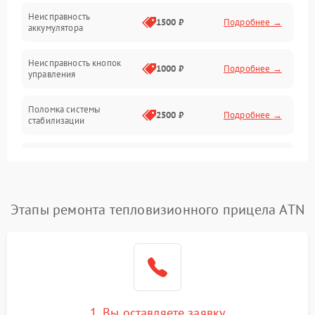
Механические повреждения
Неисправность
1500 ₽
Подробнее →
аккумулятора
Оптика
Неисправность кнопок
1000 ₽
Подробнее →
управления
Поломка системы
2500 ₽
Подробнее →
стабилизации
Повреждение системы
2500 ₽
Подробнее →
записи
Неисправность системы
Этапы ремонта тепловизионного прицела ATN
1500 ₽
Подробнее →
Wi-Fi
Поломка системы GPS
2000 ₽
Подробнее →
Повреждение системы
1500 ₽
Подробнее →
защиты от перегрузок
1. Вы оставляете заявку