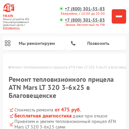
+7 (800) 301-55-83
Ежедневно, с 10:00 до 20:00
FIX-ATN
+7 (800) 301-55-83
Ремонт устройств ATN
Специализированный
Звонок бесплатный по РФ
cервисный центр г.
Благовещенск
Мы ремонтируем
Позвонить
енске
Ремонт тепловизионного прицела ATN Mars LT 320 3-6x25 в Благовещ
Ремонт тепловизионного прицела
ATN Mars LT 320 3-6x25 в
Благовещенске
Ремонт оптических прицелов ATN
Ремонт цифровых биноклей ATN
Ремонт цифровых монокуляров ATN
Ремонт прицелов ночного видения ATN
от 475 руб.
Стоимость ремонта
Бесплатная диагностика
даже при отказе
Привезем и увезем тепловизионный прицел ATN
Mars LT 320 3-6x25 сами