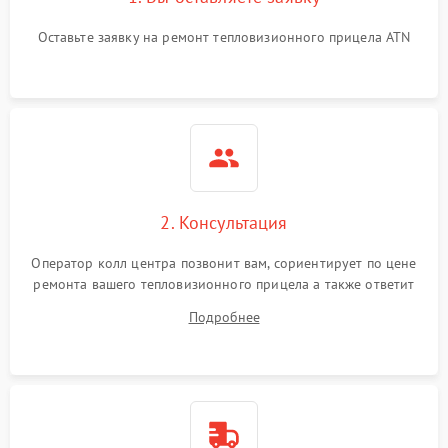
Неисправность системы
Оставьте заявку на ремонт тепловизионного прицела ATN
автоматического
1500 ₽
Подробнее →
отключения
Поломка системы защиты
1500 ₽
Подробнее →
от короткого замыкания
Повреждение системы
1500 ₽
Подробнее →
защиты от перегрева
2. Консультация
Неисправность системы
защиты от
1500 ₽
Подробнее →
Оператор колл центра позвонит вам, сориентирует по цене
перенапряжения
ремонта вашего тепловизионного прицела а также ответит
на все ваши вопросы.
Подробнее
Неисправность системы
1500 ₽
Подробнее →
защиты от замыкания
Неисправность системы
1500 ₽
Подробнее →
защиты от перегрева