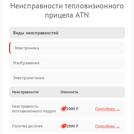
Неисправности тепловизионного
прицела ATN
Виды неисправностей
Электроника
Изображение
Электропитание
Неисправности
Стоимость
Измерения
Неисправность
Матрица
2000 ₽
Подробнее →
тепловизионного модуля
Юстировка
Поломка дисплея
2000 ₽
Подробнее →