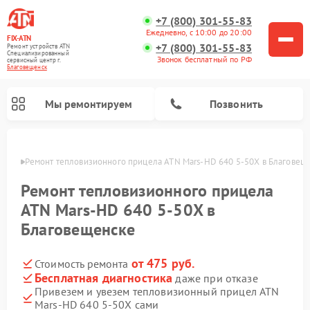
+7 (800) 301-55-83
Ежедневно, с 10:00 до 20:00
FIX-ATN
+7 (800) 301-55-83
Ремонт устройств ATN
Специализированный
Звонок бесплатный по РФ
cервисный центр г.
Благовещенск
Мы ремонтируем
Позвонить
енске
Ремонт тепловизионного прицела ATN Mars-HD 640 5-50X в Благовещ
Ремонт тепловизионного прицела
ATN Mars-HD 640 5-50X в
Благовещенске
Ремонт оптических прицелов ATN
Ремонт цифровых биноклей ATN
Ремонт цифровых монокуляров ATN
Ремонт прицелов ночного видения ATN
от 475 руб.
Стоимость ремонта
Бесплатная диагностика
даже при отказе
Привезем и увезем тепловизионный прицел ATN
Mars-HD 640 5-50X сами