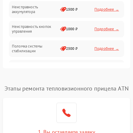
Механические повреждения
Неисправность
1500 ₽
Подробнее →
аккумулятора
Оптика
Неисправность кнопок
1000 ₽
Подробнее →
управления
Поломка системы
2500 ₽
Подробнее →
стабилизации
Повреждение системы
2500 ₽
Подробнее →
записи
Неисправность системы
Этапы ремонта тепловизионного прицела ATN
1500 ₽
Подробнее →
Wi-Fi
Поломка системы GPS
2000 ₽
Подробнее →
Повреждение системы
1500 ₽
Подробнее →
защиты от перегрузок
1. Вы оставляете заявку