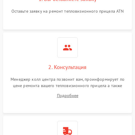
Неисправность системы
Оставьте заявку на ремонт тепловизионного прицела ATN
автоматического
1500 ₽
Подробнее →
отключения
Поломка системы защиты
1500 ₽
Подробнее →
от короткого замыкания
Повреждение системы
1500 ₽
Подробнее →
защиты от перегрева
2. Консультация
Неисправность системы
защиты от
1500 ₽
Подробнее →
Менеджер колл центра позвонит вам, проинформирует по
перенапряжения
цене ремонта вашего тепловизионного прицела а также
ответит на все ваши вопросы.
Подробнее
Неисправность системы
1500 ₽
Подробнее →
защиты от замыкания
Неисправность системы
1500 ₽
Подробнее →
защиты от перегрева