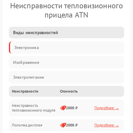
Неисправности тепловизионного
прицела ATN
Виды неисправностей
Электроника
Изображение
Электропитание
Неисправности
Стоимость
Измерения
Неисправность
Матрица
2000 ₽
Подробнее →
тепловизионного модуля
Юстировка
Поломка дисплея
2000 ₽
Подробнее →