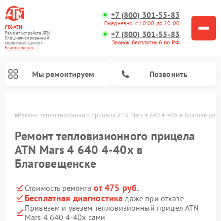
+7 (800) 301-55-83
Ежедневно, с 10:00 до 20:00
FIX-ATN
+7 (800) 301-55-83
Ремонт устройств ATN
Специализированный
Звонок бесплатный по РФ
cервисный центр г.
Благовещенск
Мы ремонтируем
Позвонить
енске
Ремонт тепловизионного прицела ATN Mars 4 640 4-40х в Благовещен
Ремонт тепловизионного прицела
ATN Mars 4 640 4-40х в
Благовещенске
Ремонт оптических прицелов ATN
Ремонт цифровых биноклей ATN
Ремонт цифровых монокуляров ATN
Ремонт прицелов ночного видения ATN
от 475 руб.
Стоимость ремонта
Бесплатная диагностика
даже при отказе
Привезем и увезем тепловизионный прицел ATN
Mars 4 640 4-40х сами