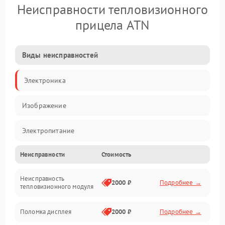
Неисправности тепловизионного
прицела ATN
Виды неисправностей
Электроника
Изображение
Электропитание
Неисправности
Стоимость
Измерения
Неисправность
Матрица
2000 ₽
Подробнее →
тепловизионного модуля
Юстировка
Поломка дисплея
2000 ₽
Подробнее →