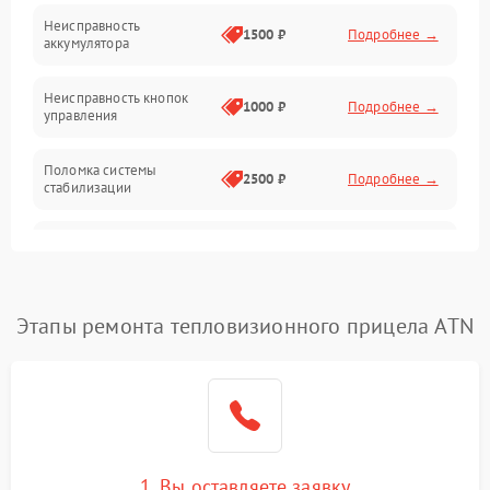
Механические повреждения
Неисправность
1500 ₽
Подробнее →
аккумулятора
Оптика
Неисправность кнопок
1000 ₽
Подробнее →
управления
Поломка системы
2500 ₽
Подробнее →
стабилизации
Повреждение системы
2500 ₽
Подробнее →
записи
Неисправность системы
Этапы ремонта тепловизионного прицела ATN
1500 ₽
Подробнее →
Wi-Fi
Поломка системы GPS
2000 ₽
Подробнее →
Повреждение системы
1500 ₽
Подробнее →
защиты от перегрузок
1. Вы оставляете заявку