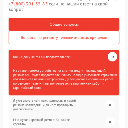
+7 (800) 301-55-83
если не нашли ответ на свой
вопрос.
Общие вопросы
Вопросы по ремонту тепловизионных прицелов
Какие документы вы предоставляете?
На этапе приема устройства на диагностику и последующий
ремонт вам будет предоставлен заказ-наряд с указанием страховых
обязательств на ваше устройство. Далее, после выполнения работ
по ремонту техники, вы получите акт выполненных работ и
гарантийный талон.
Я уже знаю в чем неисправность и какой
ремонт необходим. Для чего проводить
диагностику?
Мне нужен срочный ремонт. Сможете
сделать?