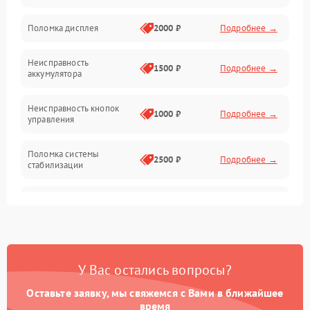
Юстировка
Поломка дисплея
2000 ₽
Подробнее →
Механические повреждения
Неисправность
1500 ₽
Подробнее →
аккумулятора
Оптика
Неисправность кнопок
1000 ₽
Подробнее →
управления
Поломка системы
2500 ₽
Подробнее →
стабилизации
Повреждение системы
2500 ₽
Подробнее →
записи
Неисправность системы
1500 ₽
Подробнее →
Wi-Fi
У Вас остались вопросы?
Поломка системы GPS
2000 ₽
Подробнее →
Оставьте заявку, мы свяжемся с Вами в ближайшее
время