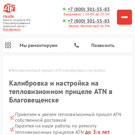
+7 (800) 301-55-83
Ежедневно, с 10:00 до 20:00
FIX-ATN
+7 (800) 301-55-83
Ремонт устройств ATN
Специализированный
Звонок бесплатный по РФ
cервисный центр г.
Благовещенск
Мы ремонтируем
Позвонить
енске
Тепловизионный прицел ATN калибровка и настройка
Калибровка и настройка на
тепловизионном прицеле ATN в
Благовещенске
Ремонт оптических прицелов ATN
Ремонт цифровых биноклей ATN
Ремонт цифровых монокуляров ATN
Ремонт прицелов ночного видения ATN
Привезем и увезем тепловизионный прицел ATN
собственной доставкой
Гарантия на наши работы по ремонту
до 3-х лет
тепловизионных прицелов ATN