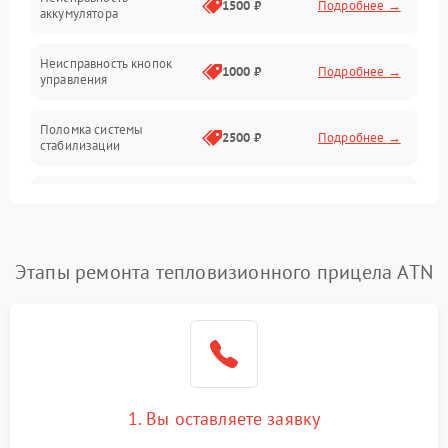
1500 ₽
Подробнее →
аккумулятора
Оптика
Неисправность кнопок
1000 ₽
Подробнее →
управления
Поломка системы
2500 ₽
Подробнее →
стабилизации
Повреждение системы
2500 ₽
Подробнее →
записи
Неисправность системы
Этапы ремонта тепловизионного прицела ATN
1500 ₽
Подробнее →
Wi-Fi
Поломка системы GPS
2000 ₽
Подробнее →
Повреждение системы
1500 ₽
Подробнее →
защиты от перегрузок
1. Вы оставляете заявку
Неисправность системы