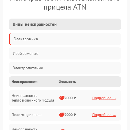
прицела ATN
Виды неисправностей
Электроника
Изображение
Электропитание
Неисправности
Стоимость
Измерения
Неисправность
Матрица
2000 ₽
Подробнее →
тепловизионного модуля
Юстировка
Поломка дисплея
2000 ₽
Подробнее →
Механические повреждения
Неисправность