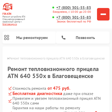
+7 (800) 301-55-83
Ежедневно, с 10:00 до 20:00
FIX-ATN
+7 (800) 301-55-83
Ремонт устройств ATN
Специализированный
Звонок бесплатный по РФ
cервисный центр г.
Благовещенск
Мы ремонтируем
Позвонить
енске
Ремонт тепловизионного прицела ATN 640 550x в Благовещенске
Ремонт тепловизионного прицела
ATN 640 550x в Благовещенске
от 475 руб.
Стоимость ремонта
Ремонт оптических прицелов ATN
Ремонт цифровых биноклей ATN
Ремонт цифровых монокуляров ATN
Ремонт прицелов ночного видения ATN
Бесплатная диагностика
даже при отказе
Привезем и увезем тепловизионный прицел ATN
640 550x сами
Гарантия на наши работы по ремонту