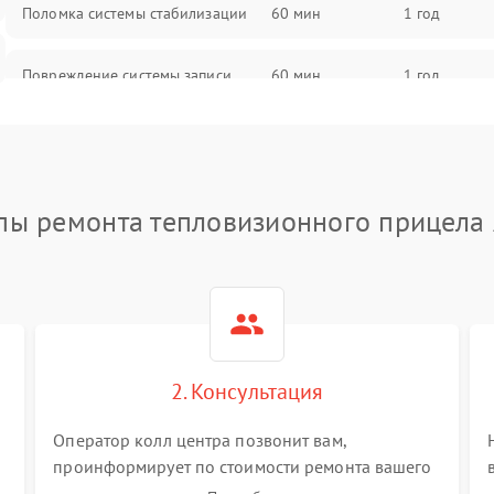
Поломка системы стабилизации
60 мин
1 год
Повреждение системы записи
60 мин
1 год
Неисправность системы Wi-Fi
60 мин
1 год
Поломка системы GPS
60 мин
1 год
пы ремонта тепловизионного прицела
Повреждение системы защиты от
60 мин
1 год
перегрузок
Неисправность системы
60 мин
1 год
автоматического отключения
2. Консультация
Поломка системы защиты от
60 мин
1 год
короткого замыкания
Оператор колл центра позвонит вам,
проинформирует по стоимости ремонта вашего
тепловизионного прицела а также ответит на