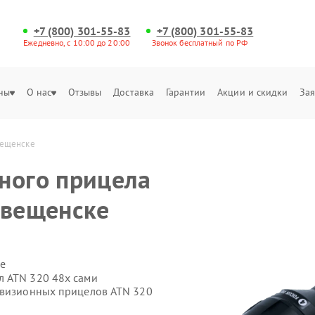
+7 (800) 301-55-83
+7 (800) 301-55-83
Ежедневно, с 10:00 до 20:00
Звонок бесплатный по РФ
ны
О нас
Отзывы
Доставка
Гарантии
Акции и скидки
Зая
вещенске
ного прицела
овещенске
е
л ATN 320 48x сами
овизионных прицелов ATN 320