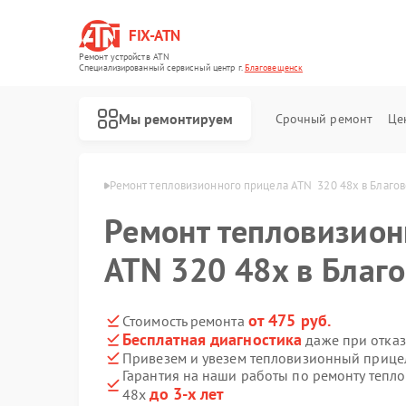
FIX-ATN
Ремонт устройств ATN
Специализированный cервисный центр г.
Благовещенск
Мы ремонтируем
Срочный ремонт
Це
TN в Благовещенске
Ремонт тепловизионного прицела ATN  320 48x в Благо
Ремонт тепловизион
ATN 320 48x в Благ
Ремонт оптических прицелов ATN
Ремонт цифровых биноклей ATN
Ремонт прицелов ночного видения ATN
Ремонт цифровых монокуляров ATN
от 475 руб.
Стоимость ремонта
Бесплатная диагностика
даже при отказ
Привезем и увезем тепловизионный прице
Гарантия на наши работы по ремонту тепл
до 3-х лет
48x