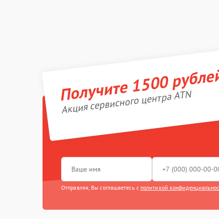
Получите 1500 рубле
Акция сервисного центра ATN
Отправляя, Вы соглашаетесь с
политикой конфиденциально