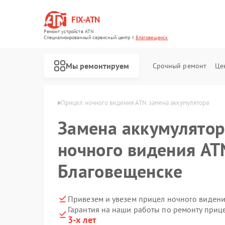
FIX-ATN
Ремонт устройств ATN
Специализированный cервисный центр г.
Благовещенск
Мы ремонтируем
Срочный ремонт
Це
TN в Благовещенске
Прицел ночного видения ATN замена аккумулятора
Замена аккумулятор
ночного видения AT
Благовещенске
Ремонт оптических прицелов ATN
Ремонт цифровых биноклей ATN
Ремонт тепловизионных прицелов ATN
Ремонт цифровых монокуляров ATN
Привезем и увезем прицел ночного видени
Гарантия на наши работы по ремонту при
3-х лет