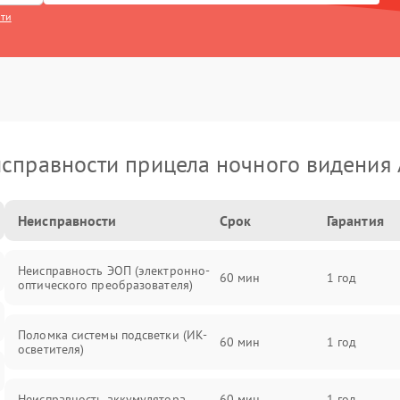
сти
справности прицела ночного видения
Неисправности
Срок
Гарантия
Неисправность ЭОП (электронно-
60 мин
1 год
оптического преобразователя)
Поломка системы подсветки (ИК-
60 мин
1 год
осветителя)
Неисправность аккумулятора
60 мин
1 год