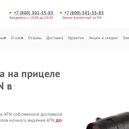
+7 (800) 301-55-83
+7 (800) 301-55-83
Ежедневно, с 10:00 до 20:00
Звонок бесплатный по РФ
ны
О нас
Отзывы
Доставка
Гарантии
Акции и скидки
Зая
а на прицеле
N в
я ATN собственной доставкой
до
целов ночного видения ATN