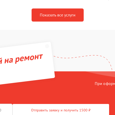
Показать все услуги
й на ремонт
При оформл
Отправить заявку и получить 1500 ₽