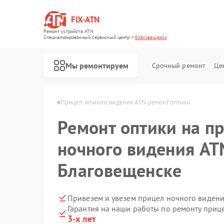
FIX-ATN
Ремонт устройств ATN
Специализированный cервисный центр г.
Благовещенск
Мы ремонтируем
Срочный ремонт
Це
TN в Благовещенске
Прицел ночного видения ATN ремонт оптики
Ремонт оптики на п
ночного видения AT
Благовещенске
Ремонт оптических прицелов ATN
Ремонт цифровых биноклей ATN
Ремонт тепловизионных прицелов ATN
Ремонт цифровых монокуляров ATN
Привезем и увезем прицел ночного видени
Гарантия на наши работы по ремонту при
3-х лет