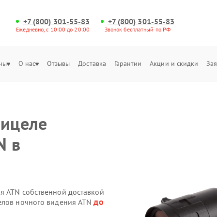
+7 (800) 301-55-83
+7 (800) 301-55-83
Ежедневно, с 10:00 до 20:00
Звонок бесплатный по РФ
ны
О нас
Отзывы
Доставка
Гарантии
Акции и скидки
Зая
рицеле
N в
я ATN собственной доставкой
до
целов ночного видения ATN