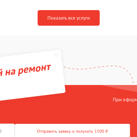
Показать все услуги
й на ремонт
При оформл
Отправить заявку и получить 1500 ₽