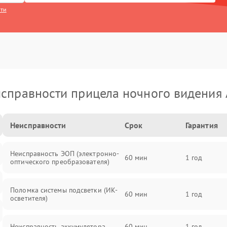
сти
справности прицела ночного видения
Неисправности
Срок
Гарантия
Неисправность ЭОП (электронно-
60 мин
1 год
оптического преобразователя)
Поломка системы подсветки (ИК-
60 мин
1 год
осветителя)
Неисправность аккумулятора
60 мин
1 год