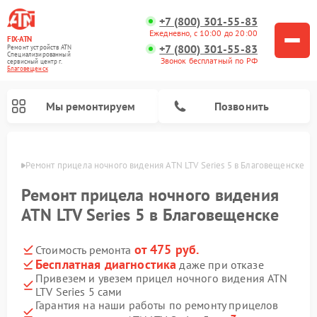
+7 (800) 301-55-83
Ежедневно, с 10:00 до 20:00
FIX-ATN
+7 (800) 301-55-83
Ремонт устройств ATN
Специализированный
Звонок бесплатный по РФ
cервисный центр г.
Благовещенск
Мы ремонтируем
Позвонить
енске
Ремонт прицела ночного видения ATN LTV Series 5 в Благовещенске
Ремонт прицела ночного видения
ATN LTV Series 5 в Благовещенске
от 475 руб.
Стоимость ремонта
Ремонт оптических прицелов ATN
Ремонт цифровых биноклей ATN
Ремонт цифровых монокуляров ATN
Ремонт тепловизионных прицелов ATN
Бесплатная диагностика
даже при отказе
Привезем и увезем прицел ночного видения ATN
LTV Series 5 сами
Гарантия на наши работы по ремонту прицелов