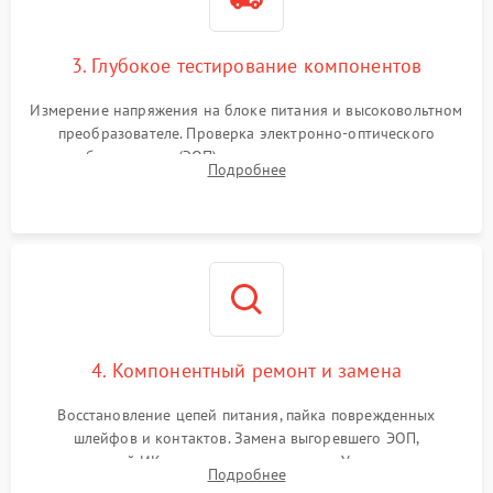
3. Глубокое тестирование компонентов
Измерение напряжения на блоке питания и высоковольтном
преобразователе. Проверка электронно-оптического
преобразователя (ЭОП) на стенде на предмет эмиссии,
Подробнее
шумов и засветок. Диагностика микросхем цифровых
моделей под микроскопом.
4. Компонентный ремонт и замена
Восстановление цепей питания, пайка поврежденных
шлейфов и контактов. Замена выгоревшего ЭОП,
неисправной ИК-подсветки или матрицы. Ультразвуковая
Подробнее
очистка плат и удаление загрязнений с линз объектива и