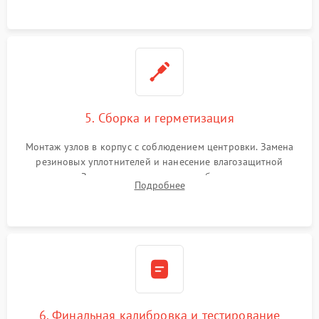
окуляра спецрастворами.
5. Сборка и герметизация
Монтаж узлов в корпус с соблюдением центровки. Замена
резиновых уплотнителей и нанесение влагозащитной
смазки. Заполнение внутреннего объема прицела
Подробнее
осушенным азотом для предотвращения запотевания оптики
при перепадах температур.
6. Финальная калибровка и тестирование