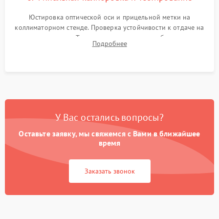
Юстировка оптической оси и прицельной метки на
коллиматорном стенде. Проверка устойчивости к отдаче на
ударном стенде. Тестирование качества изображения в
Подробнее
темноте, дальности обнаружения и корректной работы всех
режимов прицела.
У Вас остались вопросы?
Оставьте заявку, мы свяжемся с Вами в ближайшее
время
Заказать звонок