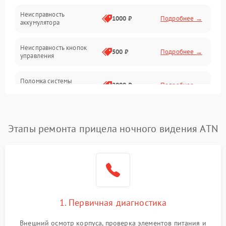
Неисправность
1000 ₽
Подробнее →
аккумулятора
Неисправность кнопок
500 ₽
Подробнее →
управления
Поломка системы
2000 ₽
Подробнее →
стабилизации
Повреждение системы
1000 ₽
Подробнее →
защиты от перегрузок
Этапы ремонта прицела ночного видения ATN
Неисправность системы
автоматического
1000 ₽
Подробнее →
отключения
Поломка системы защиты
1000 ₽
Подробнее →
от короткого замыкания
1. Первичная диагностика
Повреждение системы
Внешний осмотр корпуса, проверка элементов питания и