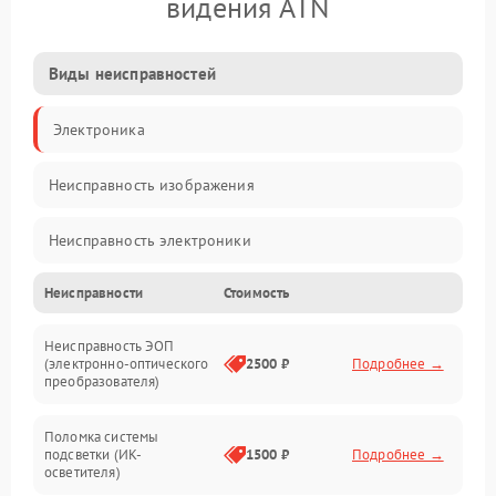
видения ATN
Виды неисправностей
Электроника
Неисправность изображения
Неисправность электроники
Неисправности
Стоимость
Механические повреждения
Неисправность ЭОП
Неисправность управления
(электронно-оптического
2500 ₽
Подробнее →
преобразователя)
Прочие неисправности
Поломка системы
подсветки (ИК-
1500 ₽
Подробнее →
Оптика
осветителя)