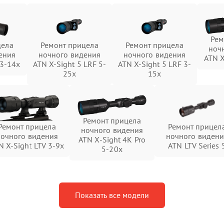
Рем
цела
Ремонт прицела
Ремонт прицела
ноч
ения
ночного видения
ночного видения
ATN X
 3-14x
ATN X-Sight 5 LRF 5-
ATN X-Sight 5 LRF 3-
25x
15x
Ремонт прицела
Ремонт прицела
Ремонт прицел
ночного видения
ночного видения
ночного видени
ATN X-Sight 4K Pro
N X-Sight LTV 3-9x
ATN LTV Series 
5-20x
Показать все модели