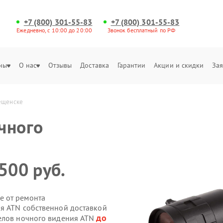
+7 (800) 301-55-83
+7 (800) 301-55-83
Ежедневно, с 10:00 до 20:00
Звонок бесплатный по РФ
ны
О нас
Отзывы
Доставка
Гарантии
Акции и скидки
Зая
вещенске
чного
500 руб.
е от ремонта
я ATN собственной доставкой
до
целов ночного видения ATN