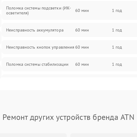
Поломка системы подсветки (ИК-
60 мин
1 год
осветителя)
Неисправность аккумулятора
60 мин
1 год
Неисправность кнопок управления
60 мин
1 год
Поломка системы стабилизации
60 мин
1 год
Повреждение системы защиты от
60 мин
1 год
перегрузок
Неисправность системы
60 мин
1 год
автоматического отключения
Ремонт других устройств бренда ATN
Поломка системы защиты от
60 мин
1 год
короткого замыкания