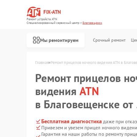
FIX-ATN
Ремонт устройств ATN
Специализированный cервисный центр г.
Благовещенск
Мы ремонтируем
Срочный ремонт
Це
Главная
Ремонт прицелов ночного видения ATN в Благо
Ремонт прицелов но
видения
ATN
в Благовещенске от 
Ремонт оптических прицелов ATN
Ремонт цифровых биноклей ATN
Ремонт тепловизионных прицелов ATN
Ремонт цифровых монокуляров ATN
Бесплатная диагностика
даже при отказ
Привезем и увезем прицел ночного видени
Гарантия на наши работы по ремонту при