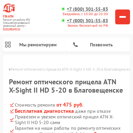
+7 (800) 301-55-83
Ежедневно, с 10:00 до 20:00
FIX-ATN
+7 (800) 301-55-83
Ремонт устройств ATN
Специализированный
Звонок бесплатный по РФ
cервисный центр г.
Благовещенск
Мы ремонтируем
Позвонить
енске
Ремонт оптического прицела ATN X-Sight II HD 5-20 в Благовещенске
Ремонт оптического прицела ATN
X-Sight II HD 5-20 в Благовещенске
от 475 руб.
Стоимость ремонта
Ремонт прицелов ночного видения ATN
Ремонт цифровых монокуляров ATN
Ремонт тепловизионных прицелов ATN
Ремонт цифровых биноклей ATN
Бесплатная диагностика
даже при отказе
Привезем и увезем оптический прицел ATN X-
Sight II HD 5-20 сами
Гарантия на наши работы по ремонту оптических