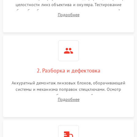
целостности линз объектива и окуляра. Тестирование
работы барабанчиков ввода поправок, кольца отстройки
Поломка системы защиты
Подробнее
1000 ₽
Подробнее →
параллакса и зума. Выявление сколов, внутренних
от перенапряжения
загрязнений и нарушений герметичности.
Поломка системы защиты
1000 ₽
Подробнее →
от замыкания
2. Разборка и дефектовка
Аккуратный демонтаж линзовых блоков, оборачивающей
системы и механизма поправок спецключами. Осмотр
внутренних резьбовых соединений, пружин и
Подробнее
уплотнительных колец. Поиск причин люфта, смещения
точки попадания или заклинивания подвижных частей.