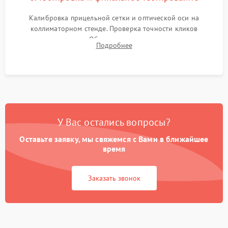
Калибровка прицельной сетки и оптической оси на
коллиматорном стенде. Проверка точности кликов
механизма поправок. Обязательное испытание прицела на
Подробнее
ударном стенде для проверки устойчивости к отдаче и
гарантии сохранения точки пристрелки.
У Вас остались вопросы?
Оставьте заявку, мы свяжемся с Вами в ближайшее
время
Заказать звонок