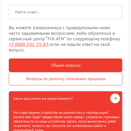
Вы можете ознакомиться с приведенными ниже
часто задаваемыми вопросами, либо обратиться в
сервисный центр “FIX-ATN” по следующему телефону
+7 (800) 301-55-83
если не нашли ответ на свой
вопрос.
Общие вопросы
Вопросы по ремонту оптических прицелов
Какие документы вы предоставляете?
На этапе приема устройства на диагностику и последующий
ремонт вам будет предоставлен заказ-наряд с указанием страховых
обязательств на ваше устройство. Далее, после выполнения работ
по ремонту техники, вы получите акт выполненных работ и
гарантийный талон.