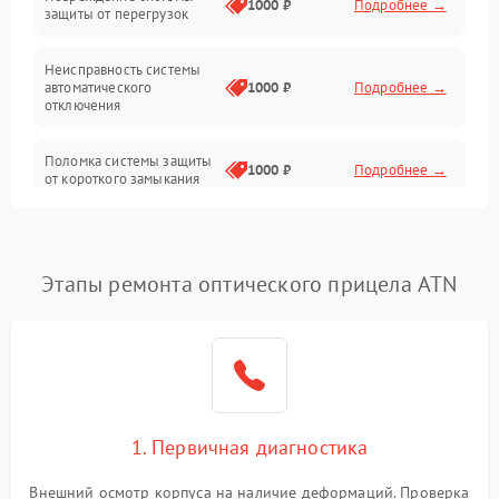
1000 ₽
Подробнее →
защиты от перегрузок
Электропитание
Неисправность системы
Механика
автоматического
1000 ₽
Подробнее →
отключения
Управление
Поломка системы защиты
1000 ₽
Подробнее →
от короткого замыкания
Корпус/Герметичность
Повреждение системы
Датчики
1000 ₽
Подробнее →
защиты от перегрева
Этапы ремонта оптического прицела ATN
Неисправность системы
защиты от
1000 ₽
Подробнее →
перенапряжения
Неисправность системы
1000 ₽
Подробнее →
защиты от замыкания
1. Первичная диагностика
Неисправность системы
1000 ₽
Подробнее →
защиты от перегрева
Внешний осмотр корпуса на наличие деформаций. Проверка