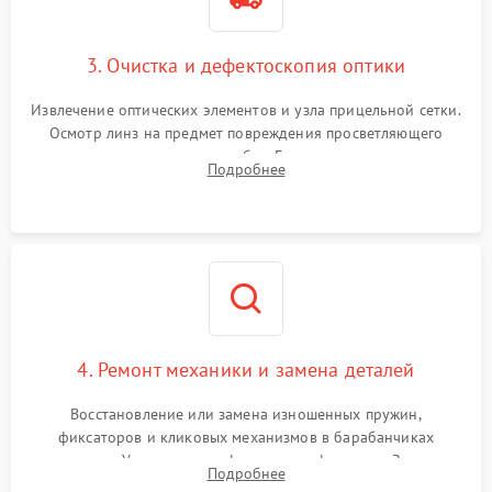
3. Очистка и дефектоскопия оптики
Извлечение оптических элементов и узла прицельной сетки.
Осмотр линз на предмет повреждения просветляющего
покрытия или появления грибка. Бережная очистка стекол
Подробнее
спецрастворами. Проверка целостности гравированной
сетки и модуля ее подсветки.
4. Ремонт механики и замена деталей
Восстановление или замена изношенных пружин,
фиксаторов и кликовых механизмов в барабанчиках
поправок. Устранение люфтов в трансфокаторе. Замена
Подробнее
поврежденных линз, разбитой сетки или восстановление