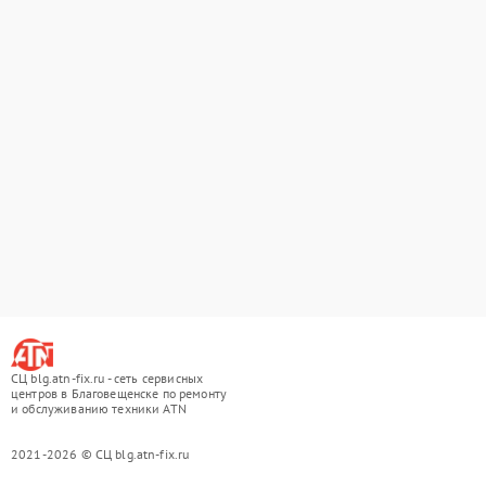
СЦ blg.atn-fix.ru - сеть сервисных
центров в Благовещенске по ремонту
и обслуживанию техники ATN
2021-2026 © СЦ blg.atn-fix.ru