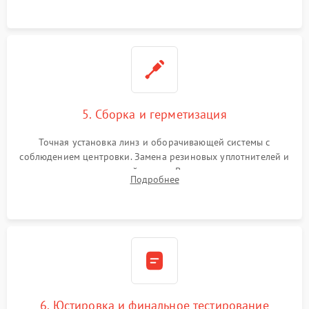
контактов в цепи подсветки прицельной марки.
5. Сборка и герметизация
Точная установка линз и оборачивающей системы с
соблюдением центровки. Замена резиновых уплотнителей и
нанесение влагозащитной смазки. Вакуумирование корпуса
Подробнее
и заполнение его осушенным азотом или аргоном для
защиты линз от внутреннего запотевания.
6. Юстировка и финальное тестирование