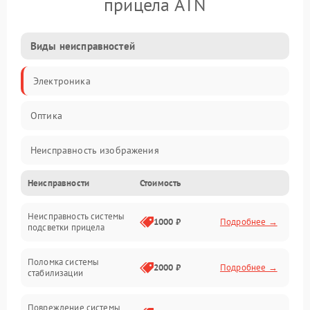
прицела ATN
Виды неисправностей
Электроника
Оптика
Неисправность изображения
Неисправности
Стоимость
Механические повреждения
Неисправность системы
Неисправность фокусировки и оптики
1000 ₽
Подробнее →
подсветки прицела
Неисправность подсветки и электроники
Поломка системы
2000 ₽
Подробнее →
стабилизации
Прочие неисправности
Повреждение системы