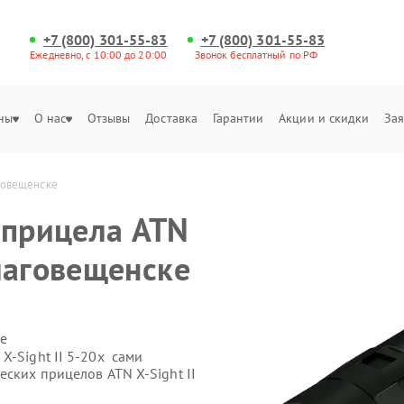
+7 (800) 301-55-83
+7 (800) 301-55-83
Ежедневно, с 10:00 до 20:00
Звонок бесплатный по РФ
ны
О нас
Отзывы
Доставка
Гарантии
Акции и скидки
Зая
аговещенске
 прицела ATN
Благовещенске
е
X-Sight II 5-20x сами
еских прицелов ATN X-Sight II