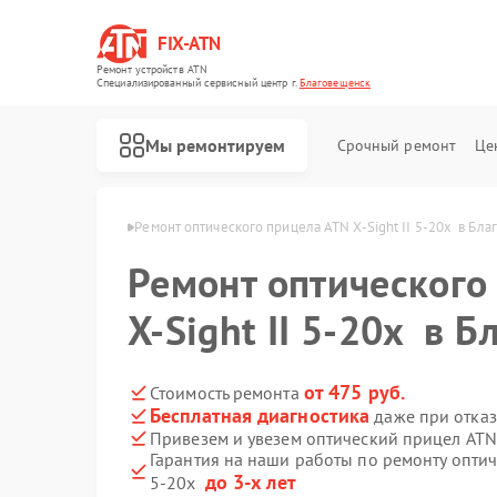
FIX-ATN
Ремонт устройств ATN
Специализированный cервисный центр г.
Благовещенск
Мы ремонтируем
Срочный ремонт
Це
TN в Благовещенске
Ремонт оптического прицела ATN X-Sight II 5-20x  в Бл
Ремонт оптического
X-Sight II 5-20x в 
Ремонт цифровых биноклей ATN
Ремонт прицелов ночного видения ATN
Ремонт тепловизионных прицелов ATN
Ремонт цифровых монокуляров ATN
от 475 руб.
Стоимость ремонта
Бесплатная диагностика
даже при отказ
Привезем и увезем оптический прицел ATN 
Гарантия на наши работы по ремонту оптич
до 3-х лет
5-20x