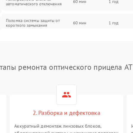
60 мин
1 год
автоматического отключения
Поломка системы защиты от
60 мин
1 год
короткого замыкания
Повреждение системы защиты от
60 мин
1 год
перегрева
Неисправность системы защиты от
тапы ремонта оптического прицела A
60 мин
1 год
перенапряжения
Неисправность системы защиты от
60 мин
1 год
замыкания
Неисправность системы защиты от
60 мин
1 год
перегрева
2. Разборка и дефектовка
Аккуратный демонтаж линзовых блоков,
Поломка системы защиты от
60 мин
1 год
перенапряжения