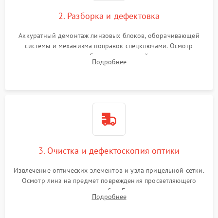
2. Разборка и дефектовка
Аккуратный демонтаж линзовых блоков, оборачивающей
системы и механизма поправок спецключами. Осмотр
внутренних резьбовых соединений, пружин и
Подробнее
уплотнительных колец. Поиск причин люфта, смещения
точки попадания или заклинивания подвижных частей.
3. Очистка и дефектоскопия оптики
Извлечение оптических элементов и узла прицельной сетки.
Осмотр линз на предмет повреждения просветляющего
покрытия или появления грибка. Бережная очистка стекол
Подробнее
спецрастворами. Проверка целостности гравированной
сетки и модуля ее подсветки.