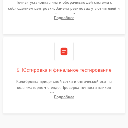
Точная установка линз и оборачивающей системы с
соблюдением центровки. Замена резиновых уплотнителей и
нанесение влагозащитной смазки. Вакуумирование корпуса
Подробнее
и заполнение его осушенным азотом или аргоном для
защиты линз от внутреннего запотевания.
6. Юстировка и финальное тестирование
Калибровка прицельной сетки и оптической оси на
коллиматорном стенде. Проверка точности кликов
механизма поправок. Обязательное испытание прицела на
Подробнее
ударном стенде для проверки устойчивости к отдаче и
гарантии сохранения точки пристрелки.