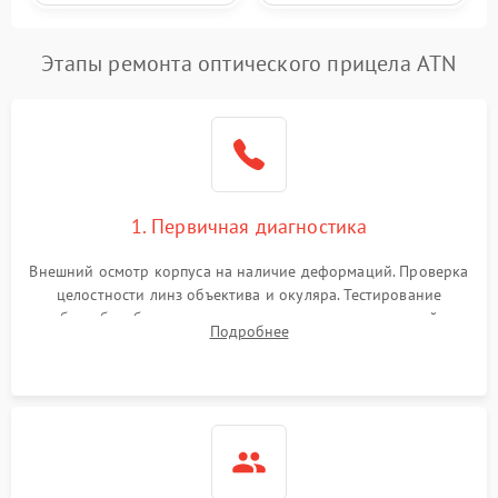
Этапы ремонта оптического прицела ATN
1. Первичная диагностика
Внешний осмотр корпуса на наличие деформаций. Проверка
целостности линз объектива и окуляра. Тестирование
работы барабанчиков ввода поправок, кольца отстройки
Подробнее
параллакса и зума. Выявление сколов, внутренних
загрязнений и нарушений герметичности.