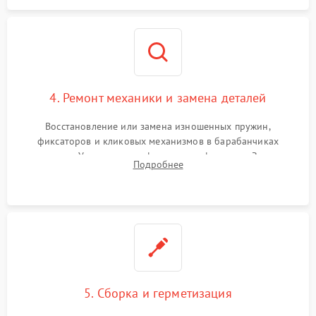
4. Ремонт механики и замена деталей
Восстановление или замена изношенных пружин,
фиксаторов и кликовых механизмов в барабанчиках
поправок. Устранение люфтов в трансфокаторе. Замена
Подробнее
поврежденных линз, разбитой сетки или восстановление
контактов в цепи подсветки прицельной марки.
5. Сборка и герметизация