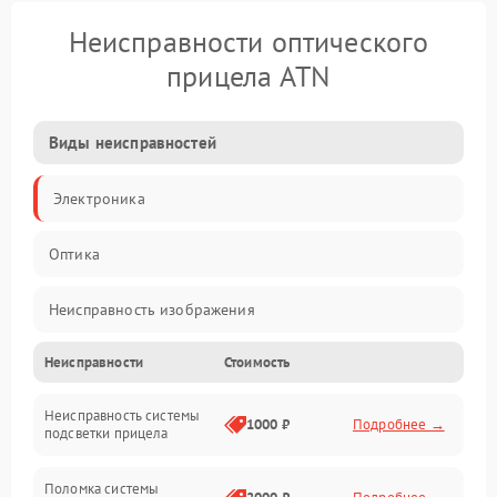
Неисправности оптического
прицела ATN
Виды неисправностей
Электроника
Оптика
Неисправность изображения
Неисправности
Стоимость
Механические повреждения
Неисправность системы
Неисправность фокусировки и оптики
1000 ₽
Подробнее →
подсветки прицела
Неисправность подсветки и электроники
Поломка системы