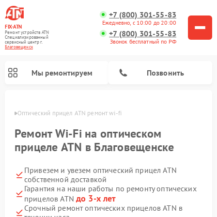
+7 (800) 301-55-83
Ежедневно, с 10:00 до 20:00
FIX-ATN
+7 (800) 301-55-83
Ремонт устройств ATN
Специализированный
Звонок бесплатный по РФ
cервисный центр г.
Благовещенск
Мы ремонтируем
Позвонить
енске
Оптический прицел ATN ремонт wi-fi
Ремонт Wi-Fi на оптическом
прицеле ATN в Благовещенске
Привезем и увезем оптический прицел ATN
Ремонт прицелов ночного видения ATN
Ремонт цифровых монокуляров ATN
Ремонт тепловизионных прицелов ATN
Ремонт цифровых биноклей ATN
собственной доставкой
Гарантия на наши работы по ремонту оптических
до 3-х лет
прицелов ATN
Срочный ремонт оптических прицелов ATN в