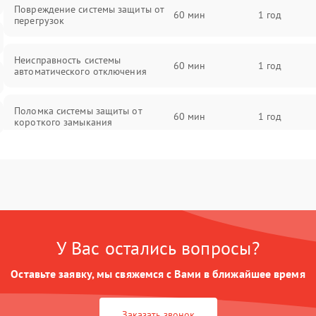
Повреждение системы защиты от
60 мин
1 год
перегрузок
Неисправность системы
60 мин
1 год
автоматического отключения
Поломка системы защиты от
60 мин
1 год
короткого замыкания
Повреждение системы защиты от
60 мин
1 год
перегрева
Неисправность системы защиты от
60 мин
1 год
перенапряжения
У Вас остались вопросы?
Неисправность системы защиты от
60 мин
1 год
Оставьте заявку, мы свяжемся с Вами в ближайшее время
замыкания
Неисправность системы защиты от
Заказать звонок