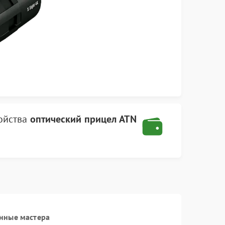
ойства
оптический прицел ATN
нные мастера