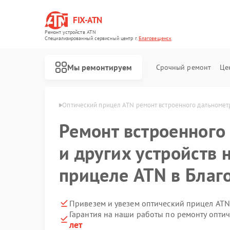
FIX-ATN
Ремонт устройств ATN
Специализированный cервисный центр г.
Благовещенск
Мы ремонтируем
Срочный ремонт
Це
TN в Благовещенске
Оптический прицел ATN ремонт встроенного дальнометр
Ремонт встроенного
и других устройств 
прицеле ATN в Благ
Ремонт цифровых биноклей ATN
Ремонт прицелов ночного видения ATN
Ремонт тепловизионных прицелов ATN
Ремонт цифровых монокуляров ATN
Привезем и увезем оптический прицел ATN
Гарантия на наши работы по ремонту опти
лет