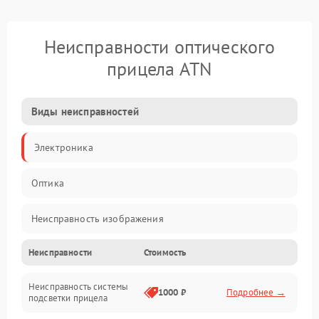
Неисправности оптического
прицела ATN
Виды неисправностей
Электроника
Оптика
Неисправность изображения
Неисправности
Стоимость
Механические повреждения
Неисправность системы
Неисправность фокусировки и оптики
1000 ₽
Подробнее →
подсветки прицела