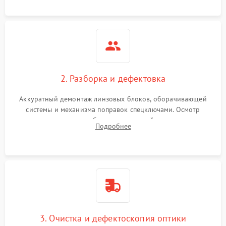
загрязнений и нарушений герметичности.
2. Разборка и дефектовка
Аккуратный демонтаж линзовых блоков, оборачивающей
системы и механизма поправок спецключами. Осмотр
внутренних резьбовых соединений, пружин и
Подробнее
уплотнительных колец. Поиск причин люфта, смещения
точки попадания или заклинивания подвижных частей.
3. Очистка и дефектоскопия оптики