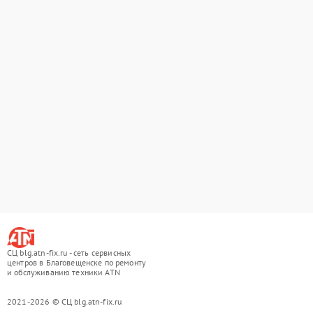
СЦ blg.atn-fix.ru - сеть сервисных
центров в Благовещенске по ремонту
и обслуживанию техники ATN
2021-2026 © СЦ blg.atn-fix.ru