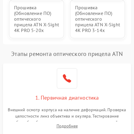
Прошивка
Прошивка
(Обновление ПО)
(Обновление ПО)
оптического
оптического
прицела ATN X-Sight
прицела ATN X-Sight
4K PRO 5-20x
4K PRO 3-14x
Этапы ремонта оптического прицела ATN
1. Первичная диагностика
Внешний осмотр корпуса на наличие деформаций. Проверка
целостности линз объектива и окуляра. Тестирование
работы барабанчиков ввода поправок, кольца отстройки
Подробнее
параллакса и зума. Выявление сколов, внутренних