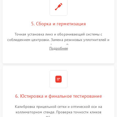
5. Сборка и герметизация
Точная установка линз и оборачивающей системы с
соблюдением центровки. Замена резиновых уплотнителей и
нанесение влагозащитной смазки. Вакуумирование корпуса
Подробнее
и заполнение его осушенным азотом или аргоном для
защиты линз от внутреннего запотевания.
6. Юстировка и финальное тестирование
Калибровка прицельной сетки и оптической оси на
коллиматорном стенде. Проверка точности кликов