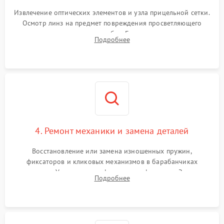
Извлечение оптических элементов и узла прицельной сетки.
Осмотр линз на предмет повреждения просветляющего
покрытия или появления грибка. Бережная очистка стекол
Подробнее
спецрастворами. Проверка целостности гравированной
сетки и модуля ее подсветки.
4. Ремонт механики и замена деталей
Восстановление или замена изношенных пружин,
фиксаторов и кликовых механизмов в барабанчиках
поправок. Устранение люфтов в трансфокаторе. Замена
Подробнее
поврежденных линз, разбитой сетки или восстановление
контактов в цепи подсветки прицельной марки.