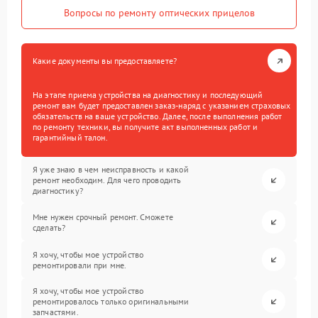
Вопросы по ремонту оптических прицелов
Какие документы вы предоставляете?
На этапе приема устройства на диагностику и последующий
ремонт вам будет предоставлен заказ-наряд с указанием страховых
обязательств на ваше устройство. Далее, после выполнения работ
по ремонту техники, вы получите акт выполненных работ и
гарантийный талон.
Я уже знаю в чем неисправность и какой
ремонт необходим. Для чего проводить
диагностику?
Мне нужен срочный ремонт. Сможете
сделать?
Я хочу, чтобы мое устройство
ремонтировали при мне.
Я хочу, чтобы мое устройство
ремонтировалось только оригинальными
запчастями.