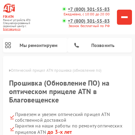
+7 (800) 301-55-83
Ежедневно, с 10:00 до 20:00
FIX-ATN
+7 (800) 301-55-83
Ремонт устройств ATN
Специализированный
Звонок бесплатный по РФ
cервисный центр г.
Благовещенск
Мы ремонтируем
Позвонить
енске
Оптический прицел ATN прошивка (обновление по)
Прошивка (Обновление ПО) на
оптическом прицеле ATN в
Благовещенске
Ремонт прицелов ночного видения ATN
Ремонт цифровых монокуляров ATN
Ремонт тепловизионных прицелов ATN
Ремонт цифровых биноклей ATN
Привезем и увезем оптический прицел ATN
собственной доставкой
Гарантия на наши работы по ремонту оптических
до 3-х лет
прицелов ATN