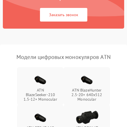
Неисправность Wi-
1500 ₽
Подробнее →
Fi/Bluetooth модуля
Заказать звонок
Проблемы с калибровкой
1000 ₽
Подробнее →
изображения
Неисправность разъемов
500 ₽
Подробнее →
(MicroSD, AV)
Модели цифровых монокуляров ATN
Неисправность системы
2000 ₽
Подробнее →
стабилизации
Проблемы с заземлением
1000 ₽
Подробнее →
ATN
ATN BlazeHunter
BlazeSeeker‑210
2.5‑20× 640x512
Повреждение печатной
2800 ₽
Подробнее →
1.5‑12× Monocular
Monocular
платы
Неисправность кнопок
500 ₽
Подробнее →
управления