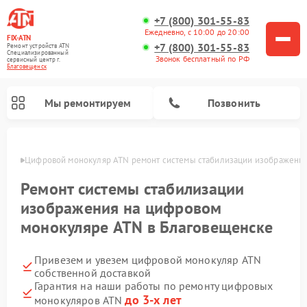
+7 (800) 301-55-83
Ежедневно, с 10:00 до 20:00
FIX-ATN
+7 (800) 301-55-83
Ремонт устройств ATN
Специализированный
Звонок бесплатный по РФ
cервисный центр г.
Благовещенск
Мы ремонтируем
Позвонить
енске
Цифровой монокуляр ATN ремонт системы стабилизации изображени
Ремонт системы стабилизации
изображения на цифровом
монокуляре ATN в Благовещенске
Ремонт тепловизионных прицелов ATN
Ремонт оптических прицелов ATN
Ремонт цифровых биноклей ATN
Ремонт прицелов ночного видения ATN
Привезем и увезем цифровой монокуляр ATN
собственной доставкой
Гарантия на наши работы по ремонту цифровых
до 3-х лет
монокуляров ATN