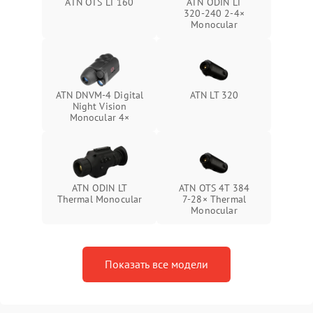
ATN OTS LT 160
ATN ODIN LT
320‑240 2‑4×
Monocular
ATN DNVM-4 Digital
ATN LT 320
Night Vision
Monocular 4×
ATN ODIN LT
ATN OTS 4T 384
Thermal Monocular
7‑28× Thermal
Monocular
Показать все модели