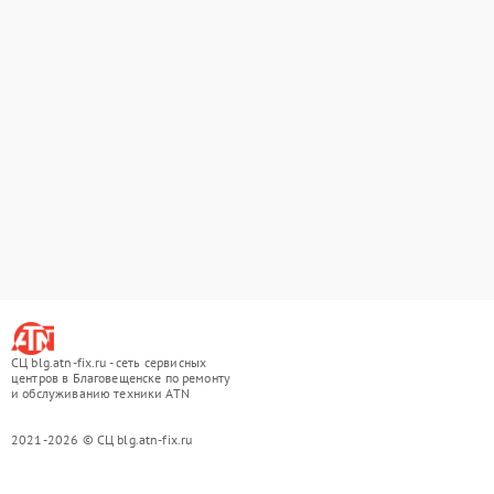
СЦ blg.atn-fix.ru - сеть сервисных
центров в Благовещенске по ремонту
и обслуживанию техники ATN
2021-2026 © СЦ blg.atn-fix.ru