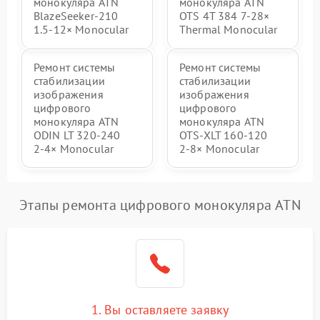
монокуляра ATN
монокуляра ATN
BlazeSeeker‑210
OTS 4T 384 7‑28×
1.5‑12× Monocular
Thermal Monocular
Ремонт системы
Ремонт системы
стабилизации
стабилизации
изображения
изображения
цифрового
цифрового
монокуляра ATN
монокуляра ATN
ODIN LT 320‑240
OTS‑XLT 160‑120
2‑4× Monocular
2‑8× Monocular
Этапы ремонта цифрового монокуляра ATN
1. Вы оставляете заявку