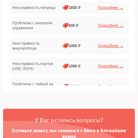
Неисправность матрицы
2800 ₽
Подробнее →
Управление
Проблемы с кнопками
Механические повреждения
500 ₽
Подробнее →
управления
Неисправность
1000 ₽
Подробнее →
аккумулятора
Неисправность портов
1000 ₽
Подробнее →
(USB, HDMI)
Проблемы с пайкой на
1000 ₽
Подробнее →
плате
Неисправность
2800 ₽
Подробнее →
процессора
У Вас остались вопросы?
Повреждение внутренних
500 ₽
Подробнее →
проводов
Оставьте заявку, мы свяжемся с Вами в ближайшее
время