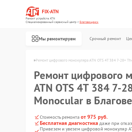
FIX-ATN
Ремонт устройств ATN
Специализированный cервисный центр г.
Благовещенск
Мы ремонтируем
Срочный ремонт
Це
TN в Благовещенске
Ремонт цифрового монокуляра ATN OTS 4T 384 7‑28× Th
Ремонт цифрового 
ATN OTS 4T 384 7‑2
Monocular в Благов
Ремонт оптических прицелов ATN
Ремонт цифровых биноклей ATN
Ремонт прицелов ночного видения ATN
Ремонт тепловизионных прицелов ATN
от 975 руб.
Стоимость ремонта
Бесплатная диагностика
даже при отказ
Привезем и увезем цифровой монокуляр AT