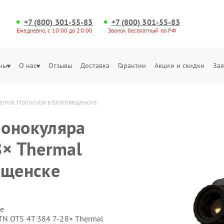
+7 (800) 301-55-83
+7 (800) 301-55-83
Ежедневно, с 10:00 до 20:00
Звонок бесплатный по РФ
ны
О нас
Отзывы
Доставка
Гарантии
Акции и скидки
Зая
ermal Monocular в Благовещенске
монокуляра
8× Thermal
ещенске
е
N OTS 4T 384 7‑28× Thermal