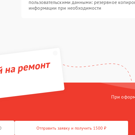
пользовательскими данными: резервное копиро
информации при необходимости
й на ремонт
При оформл
Отправить заявку и получить 1500 ₽