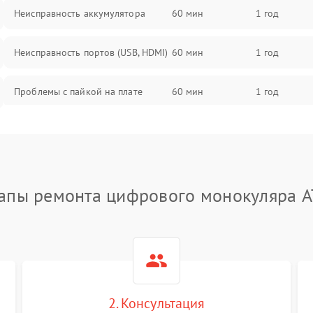
Неисправность аккумулятора
60 мин
1 год
Неисправность портов (USB, HDMI)
60 мин
1 год
Проблемы с пайкой на плате
60 мин
1 год
Неисправность процессора
60 мин
1 год
Повреждение внутренних
60 мин
1 год
проводов
апы ремонта цифрового монокуляра 
Неисправность Wi-Fi/Bluetooth
60 мин
1 год
модуля
Проблемы с калибровкой
60 мин
1 год
изображения
2. Консультация