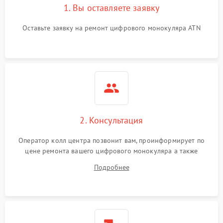
1. Вы оставляете заявку
Проблемы с калибровкой
1000 ₽
Подробнее →
Оставьте заявку на ремонт цифрового монокуляра ATN
изображения
Неисправность разъемов
500 ₽
Подробнее →
(MicroSD, AV)
Неисправность системы
2000 ₽
Подробнее →
стабилизации
Проблемы с заземлением
2. Консультация
1000 ₽
Подробнее →
Оператор колл центра позвонит вам, проинформирует по
Повреждение печатной
2800 ₽
Подробнее →
цене ремонта вашего цифрового монокуляра а также
платы
ответит на все ваши вопросы.
Подробнее
Неисправность кнопок
500 ₽
Подробнее →
управления