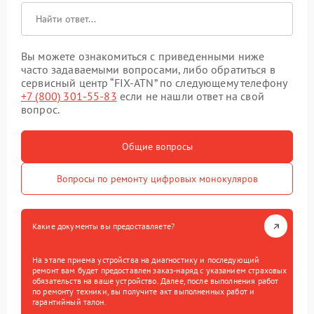
Вы можете ознакомиться с приведенными ниже
часто задаваемыми вопросами, либо обратиться в
сервисный центр “FIX-ATN” по следующему телефону
+7 (800) 301-55-83
если не нашли ответ на свой
вопрос.
Общие вопросы
Вопросы по ремонту цифровых монокуляров
Какие документы вы предоставляете?
На этапе приема устройства на диагностику и последующий
ремонт вам будет предоставлен заказ-наряд с указанием страховых
обязательств на ваше устройство. Далее, после выполнения работ
по ремонту техники, вы получите акт выполненных работ и
гарантийный талон.