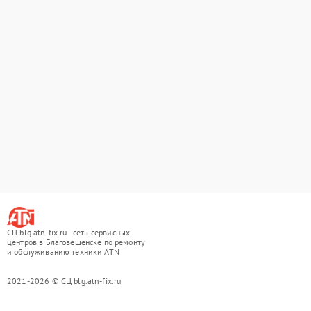
СЦ blg.atn-fix.ru - сеть сервисных
центров в Благовещенске по ремонту
и обслуживанию техники ATN
2021-2026 © СЦ blg.atn-fix.ru