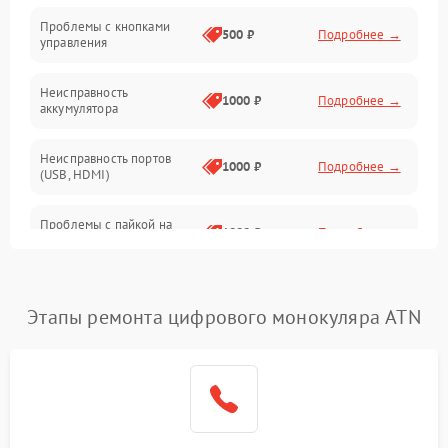
Проблемы с кнопками
Механические повреждения
500 ₽
Подробнее →
управления
Неисправность
1000 ₽
Подробнее →
аккумулятора
Неисправность портов
1000 ₽
Подробнее →
(USB, HDMI)
Проблемы с пайкой на
1000 ₽
Подробнее →
плате
Неисправность
2800 ₽
Подробнее →
процессора
Этапы ремонта цифрового монокуляра ATN
Повреждение внутренних
500 ₽
Подробнее →
проводов
Неисправность Wi-
1500 ₽
Подробнее →
Fi/Bluetooth модуля