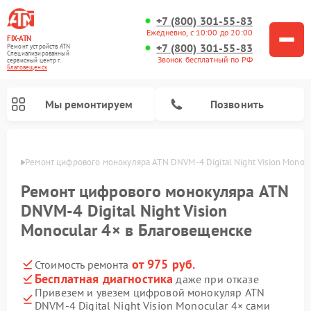
+7 (800) 301-55-83
Ежедневно, с 10:00 до 20:00
FIX-ATN
+7 (800) 301-55-83
Ремонт устройств ATN
Специализированный
Звонок бесплатный по РФ
cервисный центр г.
Благовещенск
Мы ремонтируем
Позвонить
енске
Ремонт цифрового монокуляра ATN DNVM-4 Digital Night Vision Monoc
Ремонт цифрового монокуляра ATN
DNVM-4 Digital Night Vision
Monocular 4× в Благовещенске
Ремонт тепловизионных прицелов ATN
Ремонт оптических прицелов ATN
Ремонт цифровых биноклей ATN
Ремонт прицелов ночного видения ATN
от 975 руб.
Стоимость ремонта
Бесплатная диагностика
даже при отказе
Привезем и увезем цифровой монокуляр ATN
DNVM-4 Digital Night Vision Monocular 4× сами