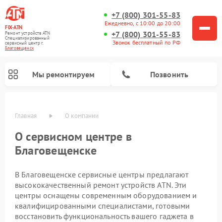
+7 (800) 301-55-83
Ежедневно, с 10:00 до 20:00
FIX-ATN
+7 (800) 301-55-83
Ремонт устройств ATN
Специализированный
Звонок бесплатный по РФ
cервисный центр г.
Благовещенск
Мы ремонтируем
Позвонить
Главная
О компании
О сервисном центре в
Благовещенске
В Благовещенске сервисные центры предлагают
Ремонт тепловизионных прицелов ATN
Ремонт оптических прицелов ATN
Ремонт цифровых биноклей ATN
Ремонт прицелов ночного видения ATN
Ремонт цифровых монокуляров ATN
высококачественный ремонт устройств ATN. Эти
центры оснащены современным оборудованием и
квалифицированными специалистами, готовыми
восстановить функциональность вашего гаджета в