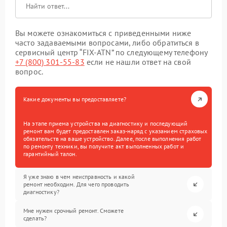
Вы можете ознакомиться с приведенными ниже
часто задаваемыми вопросами, либо обратиться в
сервисный центр “FIX-ATN” по следующему телефону
+7 (800) 301-55-83
если не нашли ответ на свой
вопрос.
Какие документы вы предоставляете?
На этапе приема устройства на диагностику и последующий
ремонт вам будет предоставлен заказ-наряд с указанием страховых
обязательств на ваше устройство. Далее, после выполнения работ
по ремонту техники, вы получите акт выполненных работ и
гарантийный талон.
Я уже знаю в чем неисправность и какой
ремонт необходим. Для чего проводить
диагностику?
Мне нужен срочный ремонт. Сможете
сделать?